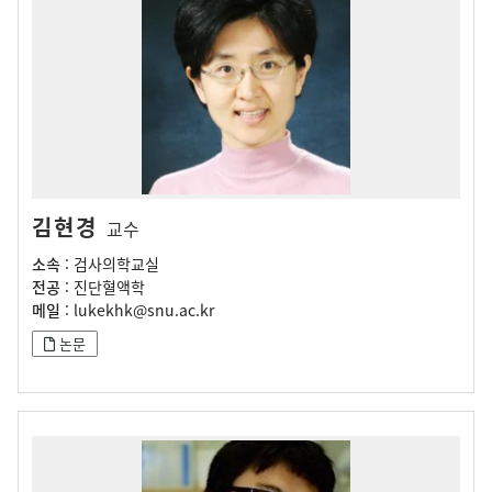
김현경
교수
소속
: 검사의학교실
전공
: 진단혈액학
메일
: lukekhk@snu.ac.kr
논문