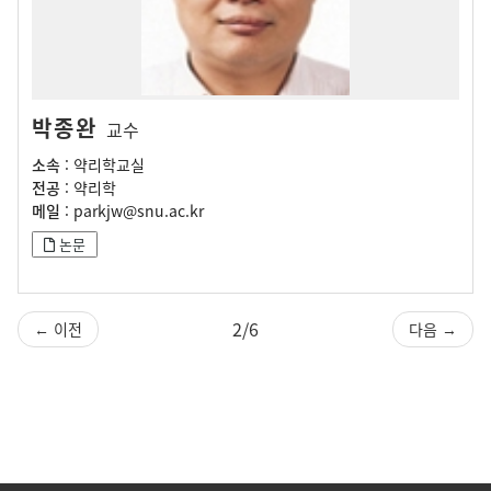
박종완
교수
소속
: 약리학교실
전공
: 약리학
메일
: parkjw@snu.ac.kr
논문
2/6
← 이전
다음 →