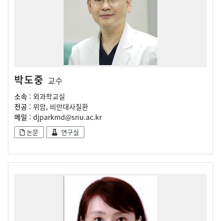
박도중
교수
소속
: 외과학교실
전공
: 위암, 비만대사질환
메일
: djparkmd@snu.ac.kr
논문
연구실