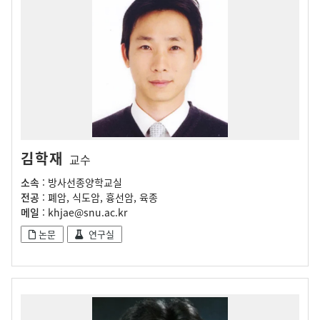
김학재
교수
소속
: 방사선종양학교실
전공
: 폐암, 식도암, 흉선암, 육종
메일
: khjae@snu.ac.kr
논문
연구실