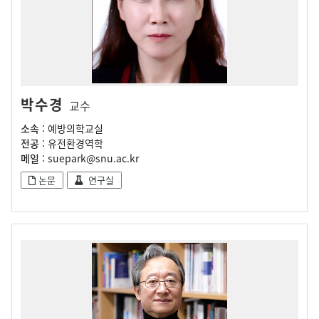
박수경
교수
소속
: 예방의학교실
전공
: 유전환경역학
메일
: suepark@snu.ac.kr
논문
연구실