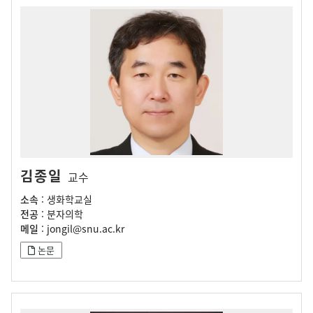
김종일
교수
소속
: 생화학교실
전공
: 분자의학
메일
: jongil@snu.ac.kr
논문