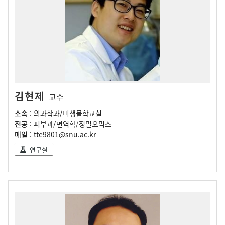
김현제
교수
소속
: 의과학과/미생물학교실
전공
: 피부과/면역학/정밀오믹스
메일
: tte9801@snu.ac.kr
연구실