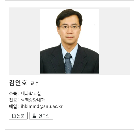
김인호
교수
소속
: 내과학교실
전공
: 혈액종양내과
메일
: ihkimmd@snu.ac.kr
논문
연구실