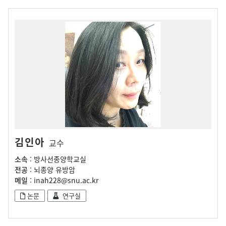
김인아
교수
소속
: 방사선종양학교실
전공
: 뇌종양 유방암
메일
: inah228@snu.ac.kr
논문
연구실