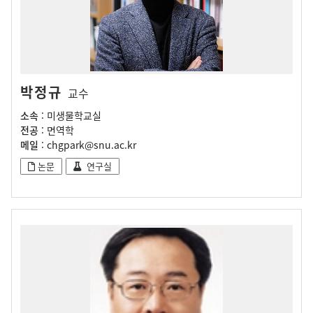
박정규
교수
소속
: 미생물학교실
전공
: 면역학
메일
: chgpark@snu.ac.kr
논문
연구실