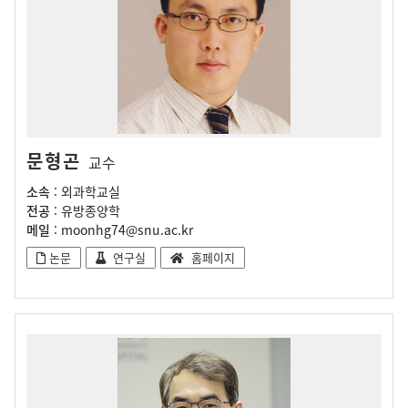
문형곤
교수
소속
: 외과학교실
전공
: 유방종양학
메일
: moonhg74@snu.ac.kr
논문
연구실
홈페이지