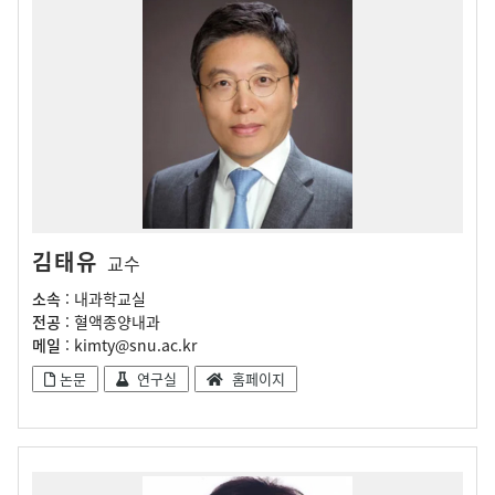
김태유
교수
소속
: 내과학교실
전공
: 혈액종양내과
메일
: kimty@snu.ac.kr
논문
연구실
홈페이지