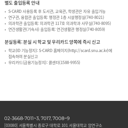
별도 출입등록 안내
S-CARD 사용등록 후 도서관, 교육관, 학생관은 자유 출입가능
연구관, 융합관 출입등록: 행정관 1층 시설행정실(
740-8021
)
의과학관 출입등록: 의과학관 117호 의과학과 사무실(
740-8095
)
연건생활관(기숙사) 출입등록: 연건생활관 행정실(
740-8059
)
분실등록: 분실 시 학교 및 우리카드 양쪽에 즉시 신고
학교(ID 기능정지): S-CARD 홈페이지(
http://scard.snu.ac.kr
)에
접속하여 분실신고
우리카드(금용기능정지): 콜센터(
1588-9955
)
02-3668-7011~3, 7017, 7008~9
[03080] 서울특별시 종로구 대학로 101 서울대학교 암연구소