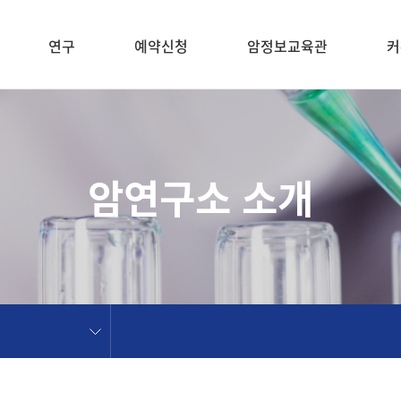
연구
예약신청
암정보교육관
커
암연구소 소개