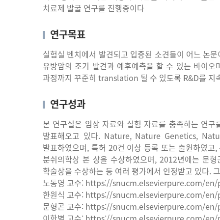
치료제
발굴
연구를
진행중이다
연구목표
실험실
벤치에서
발견되고
입증된
소견들이
어느
논문
유방암의
조기
발견과
예후예측을
할
수
있는
바이오
과정까지
꾸준히
translation
될
수
있도록
R&D
를
지
연구성과
본
연구실은
임상
자료와
실험
자료를
충족하는
연구
발표해오고
있다
. Nature, Nature Genetics, Nat
발표하였으며
,
특허
20
건
이상
등록
또는
출원하였고
,
분쉬의학상
본
상을
수상하였으며
, 2012
년에는
문형
학술상을
수상하는
등
여러
평가에서
인정받고
있다
.
노동영
교수
: https://snucm.elsevierpure.com/en
한원식
교수
: https://snucm.elsevierpure.com/en/
문형곤
교수
: https://snucm.elsevierpure.com/en
이한별
교수
: https://snucm.elsevierpure.com/en/