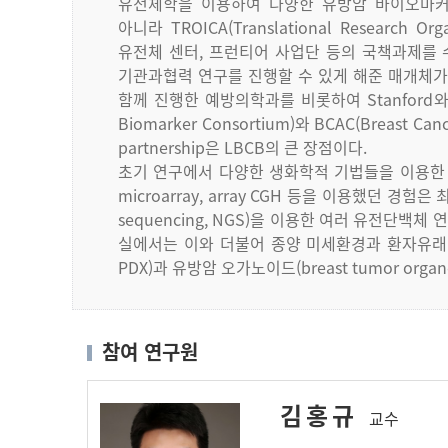
유전체학을
이용하여
다양한
유방암
바이오마
아니라
TROICA(Translational Research Orga
유전체
센터
,
프런티어
사업단
등의
국책과제를
기관과협력
연구를
진행할
수
있게
해준
매개체가
함께
진행한
예방의학과를
비롯하여
Stanford
Biomarker Consortium)
와
BCAC(Breast Canc
partnership
은
LBCB
의
큰
장점이다
.
초기
연구에서
다양한
생화학적
기법들을
이용한
microarray, array CGH
등을
이용했던
경험은
sequencing, NGS)
을
이용한
여러
유전단백체
연
실에서는
이와
더불어
종양
미세환경과
환자유래
PDX)
과
유방암
오가노이드
(breast tumor organ
참여 연구원
김홍규
교수