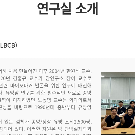
연구실 소개
(LBCB)
의해
처음
만들어진
이후
2004
년
한원식
교수
,
020
년
김홍규
교수가
암연구소
참여
교수로
관련
바이오마커
발굴을
위한
연구에
매진해
다
.
유방암
연구를
위한
필수적인
재료로
종양
일찍이
이해하였던
노동영
교수는
외과의로서
근성을
바탕으로
1990
년대
중반부터
유방암
어
있는
검체가
종양
/
정상
유방
조직
2,500
쌍
,
장되어
있다
.
이러한
자원은
암
단백질체학과