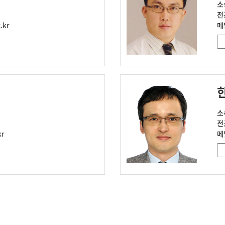
소
전
.kr
메
소
전
kr
메