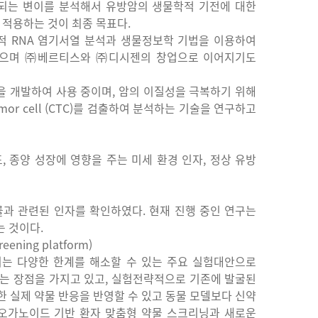
되는
변이를
분석해서
유방암의
생물학적
기전에
대한
적용하는
것이
최종
목표다
.
적
RNA
염기서열
분석과
생물정보학
기법을
이용하여
으며
㈜베르티스와
㈜디시젠의
창업으로
이어지기도
을
개발하여
사용
중이며
,
암의
이질성을
극복하기
위해
mor cell (CTC)
를
검출하여
분석하는
기술을
연구하고
포
,
종양
성장에
영향을
주는
미세
환경
인자
,
정상
유방
률과
관련된
인자를
확인하였다
.
현재
진행
중인
연구는
는
것이다
.
reening platform)
지는
다양한
한계를
해소할
수
있는
주요
실험대안으로
는
장점을
가지고
있고
,
실험전략적으로
기존에
발굴된
한
실제
약물
반응을
반영할
수
있고
동물
모델보다
신약
오가노이드
기반
환자
맞춤형
약물
스크리닝과
새로운