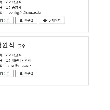
속
: 외과학교실
공
: 유방종양학
일
: moonhg74@snu.ac.kr
논문
연구실
홈페이지
한원식
교수
속
: 외과학교실
공
: 유방내분비외과학
일
: hanw@snu.ac.kr
논문
연구실