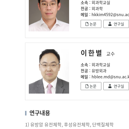
소속
: 외과학교실
전공
: 외과학
메일
: hkkim4592@snu.ac
논문
연구실
이한별
교수
소속
: 외과학교실
전공
: 유방외과
메일
: hblee.md@snu.ac.
논문
연구실
연구내용
1)
유방암
유전체학
,
후성유전체학
,
단백질체학