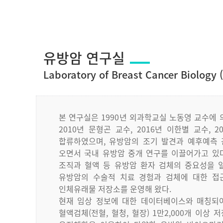
유방암 연구실
Laboratory of Breast Cancer Biology 
본
연구실은
1990
년
외과학교실
노동영
교수에
2010
년
문형곤
교수
, 2016
년
이한별
교수
, 2
합류하였으며
,
유방암의
조기
발견과
예후예측
오면서
국내
유방암
중개
연구를
이끌어가고
있
조직과
혈액
등
유방암
환자
검체의
중요성을
유방암의
수술적
치료
경험과
검체에
대한
접
인체유래물
저장소를
운영해
왔다
.
현재
임상
정보에
대한
데이터베이스와
매칭되
혈액검체
(
전혈
,
혈청
,
혈장
) 1
만
2,000
개
이상
저