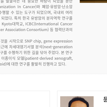
커를
발굴하는
데
중요한
바탕이
되었을
뿐만
nization In Cancer)
와
폐암
·
유방암
·
난소암
수행할
수
있는
도구가
되었으며
,
국내외
여러
되었다
.
특히
한국
유방암의
분자역학
연구를
와
Kyoto
대학교
, ICBC(International Cancer
er Association Consortium)
등
협력단과의
것을
시작으로
SNP chip, gene expression
최근에
차세대염기서열
분석
(next-generation
구를
수행하기
위한
길을
닦아
주었다
.
본
연구
이종이식
모델
(patient-derived xenograft,
oid)
에
대한
연구를
활발히
진행하고
있다
.