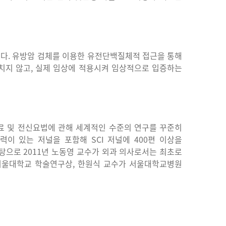
이다
.
유방암
검체를
이용한
유전단백질체적
접근을
통해
치지
않고
,
실제
임상에
적용시켜
임상적으로
입증하는
료
및
전신요법에
관해
세계적인
수준의
연구를
꾸준히
력이
있는
저널을
포함해
SCI
저널에
400
편
이상을
탕으로
2011
년
노동영
교수가
외과
의사로서는
최초로
서울대학교
학술연구상
,
한원식
교수가
서울대학교병원