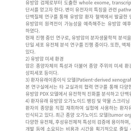
유방암
검체로부터
도출한
whole exome, transcri
단서를
얻고자
한다
.
변이
유전자의
특징을
관련
path
단백질체
연구를
통해
유방암
환자
혈액에서
발굴한
유방암의
원격전이
가능성을
예측해주는
유방암
예
하였다
.
현재
진행
중인
연구로
,
유방암의
분자생물학적
분석
단일
세포
유전체
분석
연구를
진행
중이다
.
또한
,
액체
있다
.
2)
유방암
미세
환경
암은
종양자체의
특성과
더불어
종양
주위의
미세
환
상피세포
등이다
.
3)
환자유래이종이식
모델
(Patient-derived xenograf
본
연구실에서는
타
교실과의
협력
연구를
통해
다양
유방암
PDX
모델에서
유전학적
진화를
분석하고
단백
4)
환자유래
유방암
오가노이드
뱅킹
및
약물
스크리닝
환자의
종양을
직접
채취하여
실험에
사용하는
환자
인식되고
있다
.
최근
종양
오가노이드
모델
(tumor or
다양한
유전체
,
후성유전체적
특성의
검증에
용이하며
개발
등에
소요되는
비용과
시간을
획기적으로
줄일