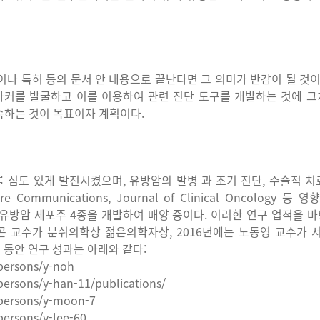
이나
특허
등의
문서
안
내용으로
끝난다면
그
의미가
반감이
될
것
마커를
발굴하고
이를
이용하여
관련
진단
도구를
개발하는
것에
그
속하는
것이
목표이자
계획이다
.
를
심도
있게
발전시켰으며
,
유방암의
발병
과
조기
진단
,
수술적
치
ure Communications, Journal of Clinical Oncology
등
영향
유방암
세포주
4
종을
개발하여
배양
중이다
.
이러한
연구
업적을
바
곤
교수가
분쉬의학상
젊은의학자상
, 2016
년에는
노동영
교수가
그
동안
연구
성과는
아래와
같다
:
/persons/y-noh
persons/y-han-11/publications/
/persons/y-moon-7
persons/y-lee-60