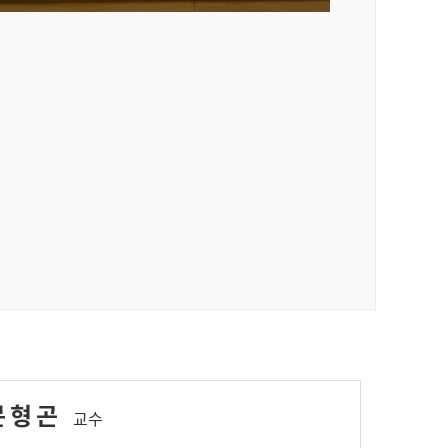
문형곤
교수