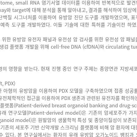
ptome, small RNA
염기서열
데이터를
이용하여
반복적으로
발견
way
와
target
에
대해
분석을
통해
알아내고
,
결과를
해석하여
임상에
단백질
시그너처를
이용하여
유방암
진단
도구를
개발하였으며
,
표
후예측
도구를
개발하였다
.
이들
기술에
대한
특허를
기술이전
하였
을
위한
유방암
유전자
패널과
유전성
암
검사를
위한
유전성
암
패널
생검
플랫폼
개발을
위해
cell-free DNA (cfDNA)
와
circulating tu
경의
영향을
받는다
.
현재
진행
중인
연구
주제는
종양연관
지방세
t, PDX)
한
아형의
유방암을
이용하여
PDX
모델을
구축하였으며
접종
성공
유전체학적인
접근을
이용하여
PDX
생존과
관련된
유전자를
확인하
플랫폼
(Patient-derived breast organoid banking and drug-sc
유래
연구모델
(Patient-derived model)
은
기존의
암세포주가
가
ganoid model)
은
원발암의
생물학적
특성
및
종양이질성이
보존되
,
기존의
세포주
기반
신약개발
스크리닝
플랫폼에
비해
암
환자에
대
수
있다
.
본
연구실에서는
환자의
유래
유방암
오가노이드
뱅킹과