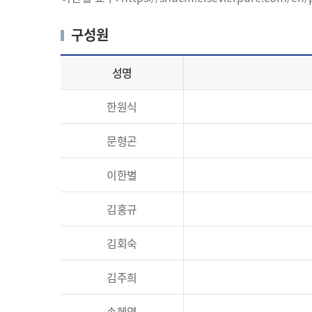
구성원
성명
한원식
문형곤
이한별
김홍규
김회숙
김주희
손혜연