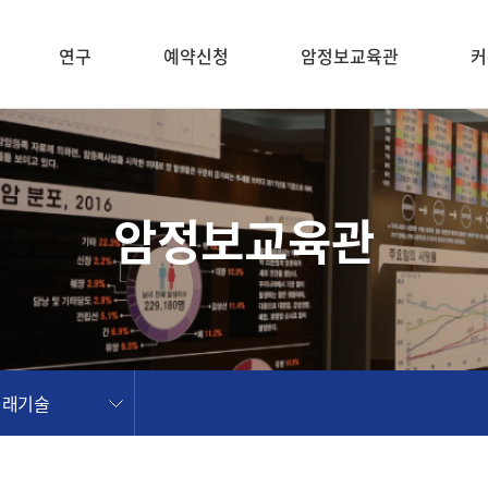
연구
예약신청
암정보교육관
커
암정보교육관
미래기술