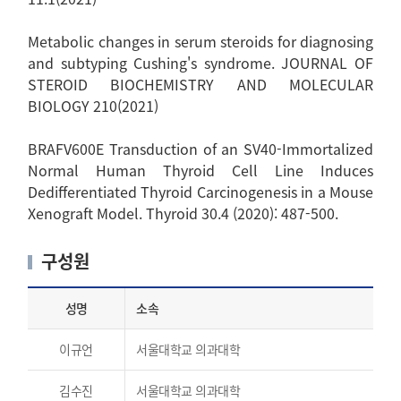
Metabolic changes in serum steroids for diagnosing
and subtyping Cushing's syndrome. JOURNAL OF
STEROID BIOCHEMISTRY AND MOLECULAR
BIOLOGY 210(2021)
BRAFV600E Transduction of an SV40-Immortalized
Normal Human Thyroid Cell Line Induces
Dedifferentiated Thyroid Carcinogenesis in a Mouse
Xenograft Model. Thyroid 30.4 (2020): 487-500.
구성원
성명
소속
이규언
서울대학교 의과대학
김수진
서울대학교 의과대학