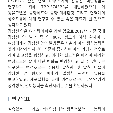
C57BL/6 완전 면역 마우스에서 갑상선 역형성암을
연구하기 위해 TBP-3743B6를 개발하였으며 이
동물모델은 종양세포와 종양-미세환경 그리고 면역계의
상호작용에 대해 연구할 수 있는 좋은 재료가 될 것으로
생각하고 있다.
갑상선 암은 여성력이 매우 강한 암으로 2017년 기준 국내
갑상선 암 발생 중 약 80% 정도가 여성 환자이다.
여성에게서 갑상선 암의 발병률은 사춘기 이후 생식능력을
갖기 시작하면서부터 꾸준히 증가하며 이후 폐경기 전후로
하여 최고점을 형성하고, 이러한 최고점은 폐경이 야기한
여성호르몬 분비 패턴 변화를 반영한다고 볼 수 있다. 본
연구진은 여성호르몬 수용체 발현량 및 발현 비율이
갑상선 암 환자의 예후와 밀접한 관련이 있음을
보고하였고, 세포실험을 통해 여성호르몬이 갑상선암의
공격성 및 전이능력을 촉진시키는 것을 확인하였다.
연구목표
실속있는 기초과학+임상의학+생물정보학 능력이