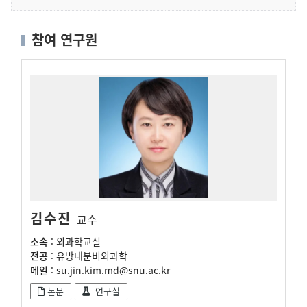
참여 연구원
김수진
교수
소속
: 외과학교실
전공
: 유방내분비외과학
메일
: su.jin.kim.md@snu.ac.kr
논문
연구실