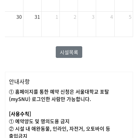
30
31
1
2
3
4
5
시설목록
안내사항
① 홈페이지를 통한 예약 신청은 서울대학교 포탈
(
mySNU
)
로그인한 사람만 가능합니다
.
[
사용수칙
]
①
예약양도 및
명의도용 금지
②
시설 내
애완동물
,
인라인
,
자전거
,
오토바이 등
출입금지