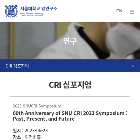
EN
연구
CRI 심포지엄
CRI 심포지엄
2023 SNUCRI Symposium
60th Anniversary of SNU CRI 2023 Symposium :
Past, Present, and Future
일시
: 2023-06-23
장소
: 이건희홀