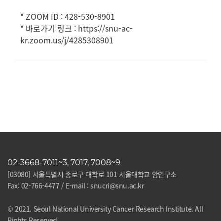
* ZOOM ID : 428-530-8901
* 바로가기 링크 :
https://snu-ac-
kr.zoom.us/j/4285308901
02-3668-7011~3, 7017, 7008~9
[03080] 서울특별시 종로구 대학로 101 서울대학교 암연구소
Fax: 02-766-4477 / E-mail : snucri@snu.ac.kr
© 2021. Seoul National University Cancer Research Institute. All
Rights Reserved