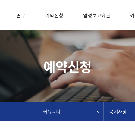
연구
예약신청
암정보교육관
커
예약신청
커뮤니티
공지사항