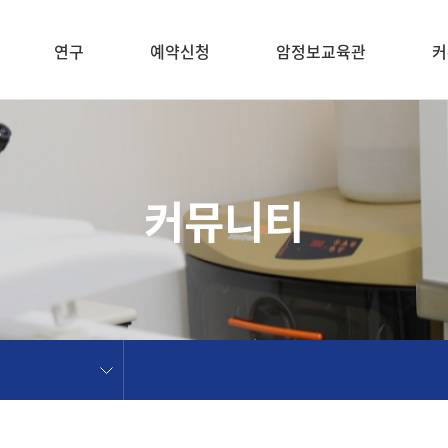
연구
예약신청
암정보교육관
커
커뮤니티